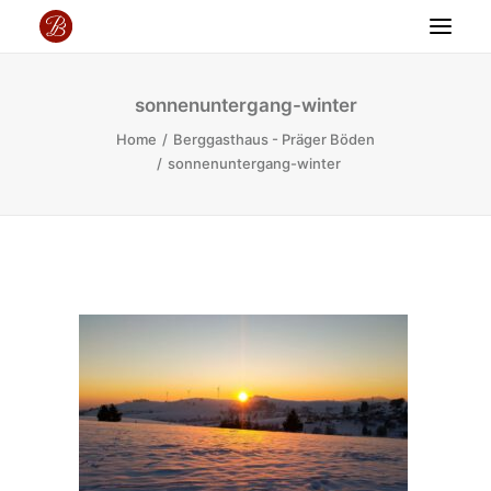
BERGGASTHOF PRÄGER BÖDEN
sonnenuntergang-winter
SPEISEKARTE
Home
Berggasthaus - Präger Böden
sonnenuntergang-winter
VERANSTALTUNGEN
URLAUB IM SCHWARZWALD
GUTSCHEIN
KONTAKT