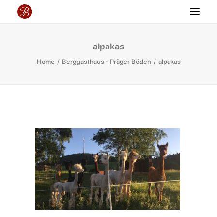
BERGGASTHOF PRÄGER BÖDEN
alpakas
SPEISEKARTE
Home
Berggasthaus - Präger Böden
alpakas
VERANSTALTUNGEN
URLAUB IM SCHWARZWALD
GUTSCHEIN
KONTAKT